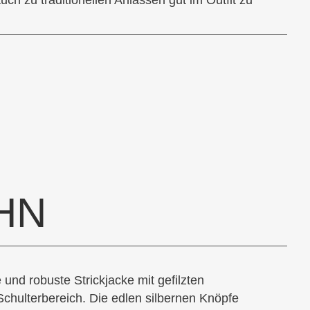
auch zu traditionellen Anlässen gut im Outfit zu
HN
und robuste Strickjacke mit gefilzten
Schulterbereich. Die edlen silbernen Knöpfe